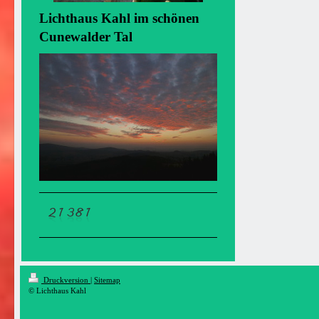
Lichthaus Kahl im schönen
Cunewalder Tal
Druckversion
|
Sitemap
© Lichthaus Kahl