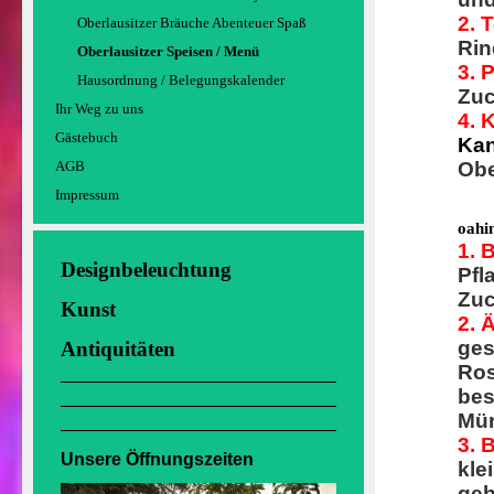
2. 
Oberlausitzer Bräuche Abenteuer Spaß
Rin
Oberlausitzer Speisen / Menü
3. 
Hausordnung / Belegungskalender
Zuc
Ihr Weg zu uns
4. 
Gästebuch
Kan
AGB
Obe
Impressum
oahi
1. 
Designbeleuchtung
Pfl
Zuc
Kunst
2. 
ges
Antiquitäten
Ros
bes
Mür
3. 
Unsere Öffnungszeiten
kle
geb