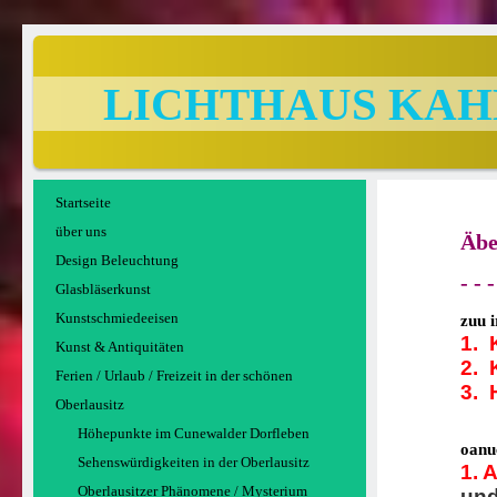
LICHTHAUS KAHL A
Startseite
über uns
Äbe
Design Beleuchtung
- - 
Glasbläserkunst
Kunstschmiedeeisen
zuu i
1. 
Kunst & Antiquitäten
2. 
Ferien / Urlaub / Freizeit in der schönen
3. 
Oberlausitz
Höhepunkte im Cunewalder Dorfleben
oanu
Sehenswürdigkeiten in der Oberlausitz
1. 
Oberlausitzer Phänomene / Mysterium
und